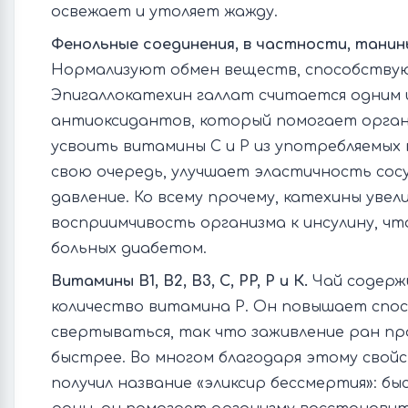
освежает и утоляет жажду.
Фенольные соединения, в частности, танин
Нормализуют обмен веществ, способствую
Эпигаллокатехин галлат считается одним
антиоксидантов, который помогает орган
усвоить витамины С и Р из употребляемых 
свою очередь, улучшает эластичность сос
давление. Ко всему прочему, катехины уве
восприимчивость организма к инсулину, чт
больных диабетом.
Витамины B1, B2, B3, C, PP, Р и К.
Чай содерж
количество витамина Р. Он повышает спо
свертываться, так что заживление ран п
быстрее. Во многом благодаря этому свой
получил название «эликсир бессмертия»: бы