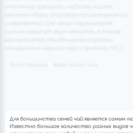
степенью зрелости чайного листа,
местом сбора, способом приготовления
и обработки. От этих параметров
сильно зависит вкус напитка, а также
его свойства. Наибольшим спросом
пользуются черный чай и зеленый. И […]
Булат Шакиров
Время чтения: 1 мин
Для большинства семей чай является самым л
Известно большое количество разных видов ч