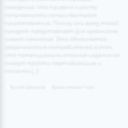
заведения, что привело к росту
популярности лапши быстрого
приготовления. Пользу или вред такой
продукт представляет для организма,
знают немногие. Это объясняется
уверенностью потребителей в том,
что потенциально опасные изделия не
смогут пройти сертификацию и
попасть […]
Булат Шакиров
Время чтения: 1 мин