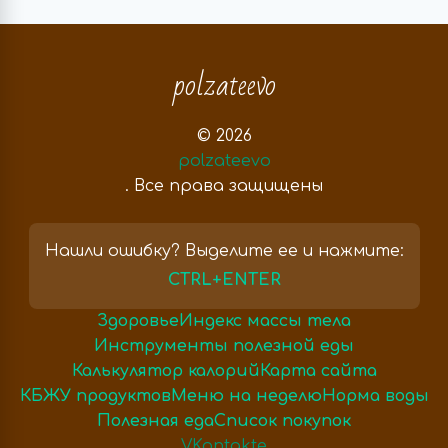
polzateevo
© 2026
polzateevo
. Все права защищены
Нашли ошибку? Выделите ее и нажмите:
CTRL+ENTER
Здоровье
Индекс массы тела
Инструменты полезной еды
Калькулятор калорий
Карта сайта
КБЖУ продуктов
Меню на неделю
Норма воды
Полезная еда
Список покупок
VKontakte