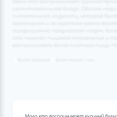
Мало кто воспринимает куриный бульо
самостоятельное блюдо. Обычно люди 
питательной жидкости, которая быс
организмом и за короткое время восст
традиционно предлагают людям, боле
кто перенес пищевое отравление и по
воспринимать более плотную пищу. На
Булат Шакиров
Время чтения: 1 мин
Мало кто воспринимает куриный бульо