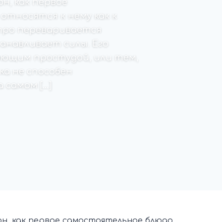
н, как первое
относятся к нему как к
тро переваривается
анавливает силы. Его
ющим простудой, или тем,
ка не способен
 самом […]
н, как первое самостоятельное блюдо.