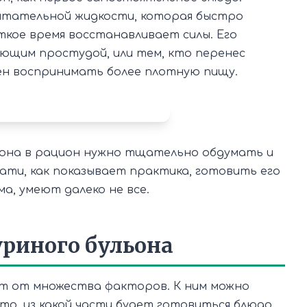
питательной жидкости, которая быстро
ткое время восстанавливает силы. Его
ющим простудой, или тем, кто перенес
ен воспринимать более плотную пищу.
льона в рацион нужно тщательно обдумать и
ати, как показывает практика, готовить его
ма, умеют далеко не все.
уриного бульона
сят от множества факторов. К ним можно
то, из какой части будет готовиться блюдо.