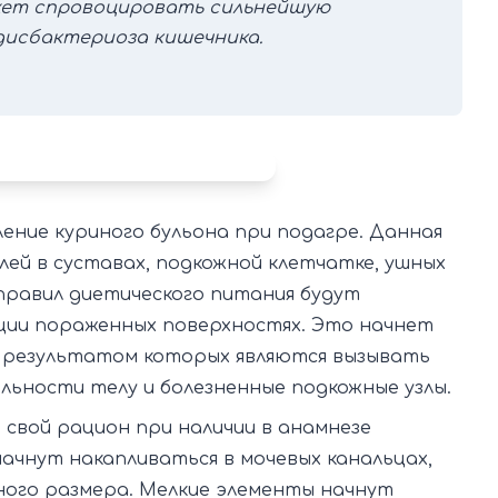
жет спровоцировать сильнейшую
дисбактериоза кишечника.
ение куриного бульона при подагре. Данная
лей в суставах, подкожной клетчатке, ушных
правил диетического питания будут
ции пораженных поверхностях. Это начнет
 результатом которых являются вызывать
ельности телу и болезненные подкожные узлы.
 свой рацион при наличии в анамнезе
начнут накапливаться в мочевых канальцах,
ного размера. Мелкие элементы начнут