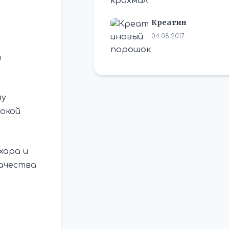
Креатин
04.08.2017
и
ву
бокой
хара и
качества