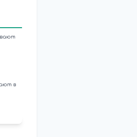
ывают
дают в