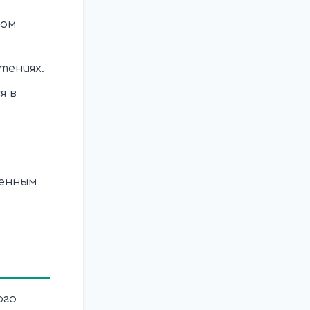
зом
тениях.
я в
венным
ого