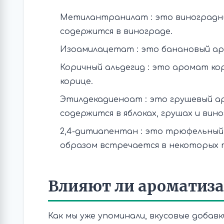
Метилантранилат : это виноградн
содержится в винограде.
Изоамилацетат : это банановый ар
Коричный альдегид : это аромат к
корице.
Этилдекадиеноат : это грушевый 
содержится в яблоках, грушах и вино
2,4-дитиапентан : это трюфельный
образом встречается в некоторых 
Влияют ли ароматиза
Как мы уже упоминали, вкусовые доба