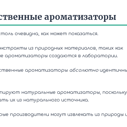
сственные ароматизаторы
толь очевидна, как может показаться.
стракты из природных материалов, таких как
ые ароматизаторы создаются в лаборатории.
усственные ароматизаторы
абсолютно
идентичн
опируют натуральные ароматизаторы, поскольку
ать их из натурального источника.
ые производители могут извлекать из природы 