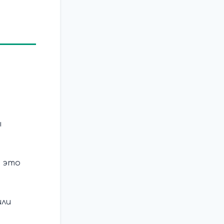
ы
 это
или