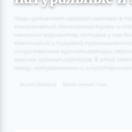
Люди добавляют ароматизаторы в пи
тысячелетий. Изначально травы и спе
немногих вариантов, которые у нас бы
технологий и пищевой промышленнос
искусственные ароматизаторы, обесп
вкусных ароматизаторов. В этой ста
между натуральными и искусственным
Булат Шакиров
Время чтения: 1 мин