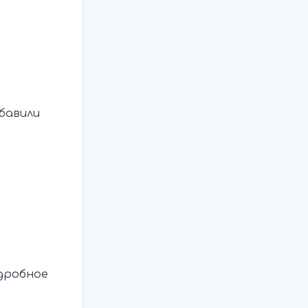
бавили
одробное