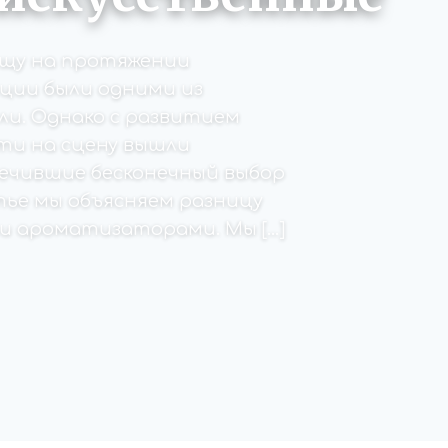
щу на протяжении
ции были одними из
ли. Однако с развитием
ти на сцену вышли
ечившие бесконечный выбор
тье мы объясняем разницу
и ароматизаторами. Мы […]