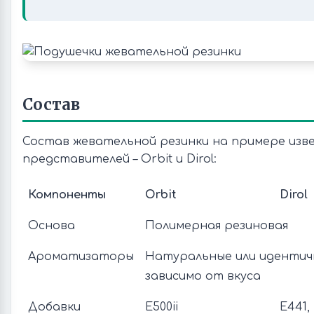
Состав
Состав жевательной резинки на примере изв
представителей – Orbit и Dirol:
Компоненты
Orbit
Dirol
Основа
Полимерная резиновая
Ароматизаторы
Натуральные или идентич
зависимо от вкуса
Добавки
E500ii
Е441, 