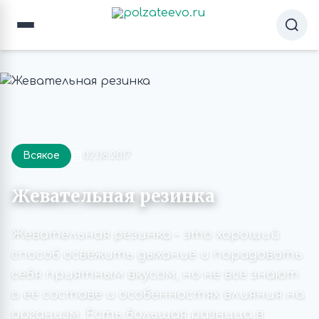
Всякое
02.08.2017
Жевательная резинка
Жевательная резинка – это хороший
способ освежить дыхание и порадовать
себя приятным вкусом, но не все знают
о ее составе и особенностях влияния на
организм. Есть большая разница в