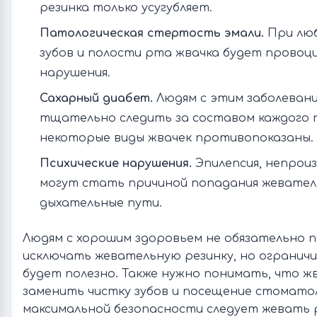
резинка только усугубляет.
Патологическая стертость эмали.
При люб
зубов и полости рта жвачка будет прово
нарушения.
Сахарный диабет.
Людям с этим заболеван
тщательно следить за составом каждого 
некоторые виды жвачек противопоказаны.
Психические нарушения.
Эпилепсия, непрои
могут стать причиной попадания жевател
дыхательные пути.
Людям с хорошим здоровьем не обязательно 
исключать жевательную резинку, но огранич
будет полезно. Также нужно понимать, что ж
заменить чистку зубов и посещение стоматол
максимальной безопасности следует жевать р