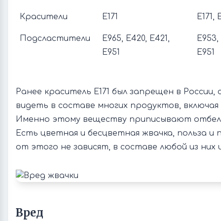
Красители
Е171
Е171, 
Подсластители
Е965, Е420, Е421,
Е953, 
Е951
Е951
Ранее краситель E171 был запрещен в России, 
видеть в составе многих продуктов, включая
Именно этому веществу приписывают отбел
Есть цветная и бесцветная жвачка, польза и
от этого не зависят, в составе любой из них
Вред