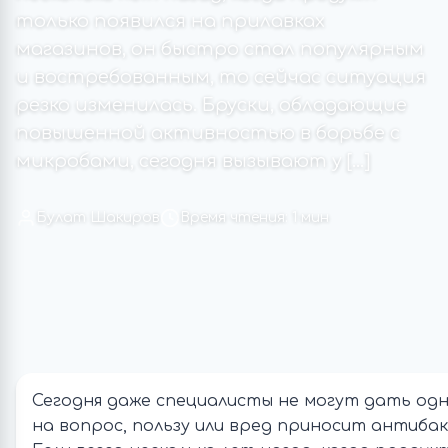
только появился на прилавках
магазинов, он быстро стал популярным
и востребованным, то сейчас ситуация
резко изменилась. Бруски, обладающие
повышенной активностью в борьбе с
микробами, сегодня вызывают у […]
Булат Шакиров
Время чтения: 1 мин
Сегодня даже специалисты не могут дать од
на вопрос, пользу или вред приносит антиба