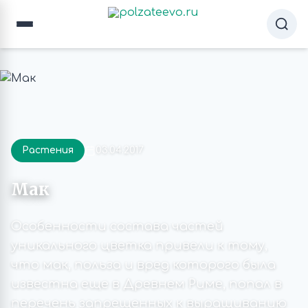
Растения
03.04.2017
Мак
Особенности состава частей
уникального цветка привели к тому,
что мак, польза и вред которого была
известна еще в Древнем Риме, попал в
перечень запрещенных к выращиванию