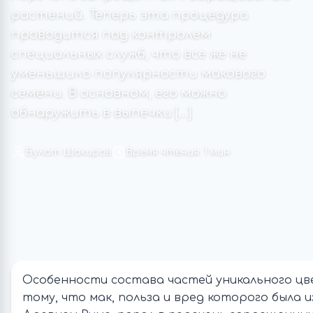
растений. Теперь эта процедура
проводится под контролем
специальных служб, что все же не
уменьшило популярности макового
семени. В основном, его можно
обнаружить в выпечки […]
Булат Шакиров
Время чтения: 1 мин
Особенности состава частей уникального цв
тому, что мак, польза и вред которого была 