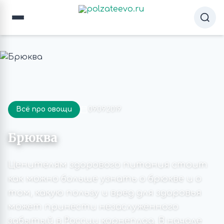
Всё про овощи
09.09.2019
Брюква
Ценителям здорового питания стоит
как можно больше узнать о брюкве и о
том, какую пользу и вред для здоровья
может принести незаслуженного
забытый в России корнеплод. В начале