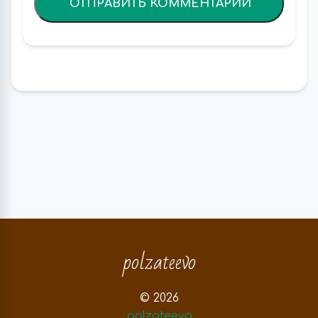
polzateevo
© 2026
polzateevo