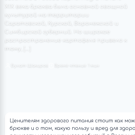
XIX века брюква была основной овощной
культурой на территории
Саратовской, Курской, Воронежской и
Симбирской губерний. Но широкое
распространение картофеля привело к
тому, […]
Булат Шакиров
Время чтения: 1 мин
Ценителям здорового питания стоит как мож
брюкве и о том, какую пользу и вред для здор