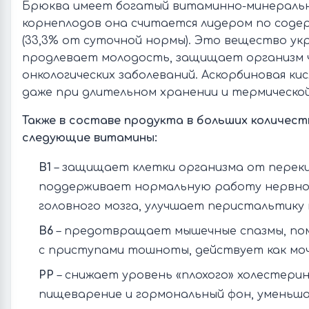
Брюква имеет богатый витаминно-минеральны
корнеплодов она считается лидером по сод
(33,3% от суточной нормы). Это вещество у
продлевает молодость, защищает организм 
онкологических заболеваний. Аскорбиновая ки
даже при длительном хранении и термическо
Также в составе продукта в больших количес
следующие витамины:
В1
– защищает клетки организма от переки
поддерживает нормальную работу нервно
головного мозга, улучшает перистальтику 
В6
– предотвращает мышечные спазмы, по
с приступами тошноты, действует как мо
РР
– снижает уровень «плохого» холестери
пищеварение и гормональный фон, уменьша