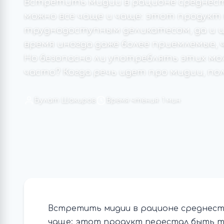
Встретить мидии в рационе среднес
можно все чаще и чаще: этот продукт
труднодоступным деликатесом, да и ц
время иногда даже более приемлемые, ч
Но безопасно ли употреблять этих мо
часто? Когда речь идет про мидии, поль
Булат Шакиров
Время чтения: 1 мин
Встретить мидии в рационе среднест
чаще: этот продукт перестал быть т