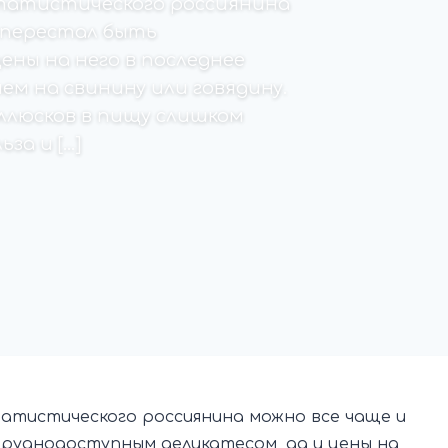
татистического россиянина
 перестал быть
ены на него в последнее
ем на свинину или говядину.
ллюсков в пищу слишком
за и […]
атистического россиянина можно все чаще и
руднодоступным деликатесом, да и цены на