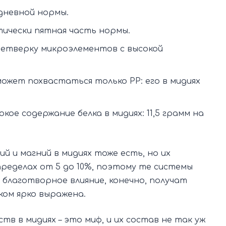
дневной нормы.
тически пятная часть нормы.
 четверку микроэлементов с высокой
жет похвастаться только РР: его в мидиях
е содержание белка в мидиях: 11,5 грамм на
ций и магний в мидиях тоже есть, но их
ределах от 5 до 10%, поэтому те системы
благотворное влияние, конечно, получат
ком ярко выражена.
в в мидиях – это миф, и их состав не так уж