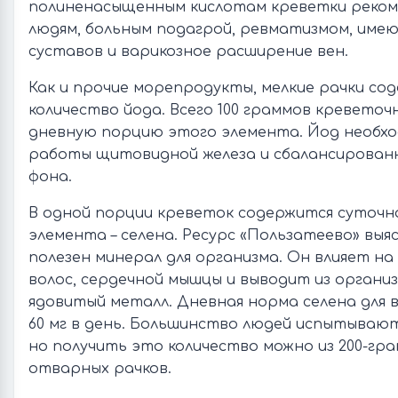
полиненасыщенным кислотам креветки реком
людям, больным подагрой, ревматизмом, им
суставов и варикозное расширение вен.
Как и прочие морепродукты, мелкие рачки со
количество йода. Всего 100 граммов кревето
дневную порцию этого элемента. Йод необхо
работы щитовидной железа и сбалансирован
фона.
В одной порции креветок содержится суточн
элемента – селена. Ресурс «Пользатеево» выяс
полезен минерал для организма. Он влияет на
волос, сердечной мышцы и выводит из органи
ядовитый металл. Дневная норма селена для в
60 мг в день. Большинство людей испытывают
но получить это количество можно из 200-гр
отварных рачков.