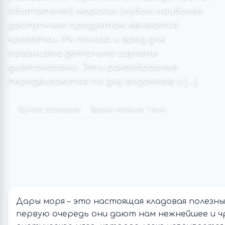
обитателей морских глубин наиболее
доступным продуктом являются
креветки. Их польза и вред для
организма детально изучены
диетологами. Эти ракообразные
передвигаются по дну водоемов и […]
Булат Шакиров
Время чтения: 1 мин
Дары моря – это настоящая кладовая полезны
первую очередь они дают нам нежнейшее и ч