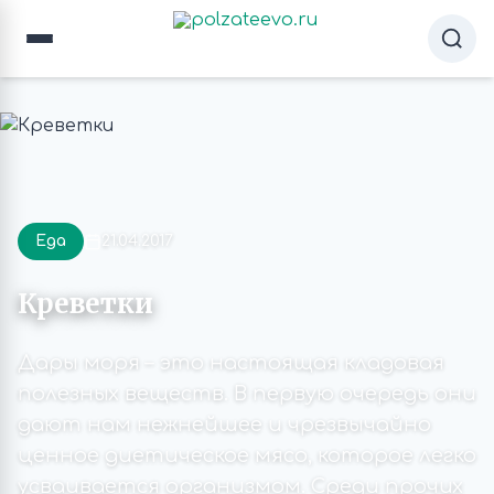
Еда
21.04.2017
Креветки
Дары моря – это настоящая кладовая
полезных веществ. В первую очередь они
дают нам нежнейшее и чрезвычайно
ценное диетическое мясо, которое легко
усваивается организмом. Среди прочих