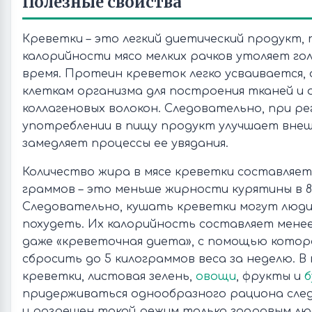
Полезные свойства
Креветки – это легкий диетический продукт,
калорийности мясо мелких рачков утоляет го
время. Протеин креветок легко усваивается, 
клеткам организма для построения тканей и 
коллагеновых волокон. Следовательно, при ре
употреблении в пищу продукт улучшает внеш
замедляет процессы ее увядания.
Количество жира в мясе креветки составляет в
граммов – это меньше жирности курятины в 8
Следовательно, кушать креветки могут люди
похудеть. Их калорийность составляет менее
даже «креветочная диета», с помощью котор
сбросить до 5 килограммов веса за неделю. В
креветки, листовая зелень,
овощи
, фрукты и
б
придерживаться однообразного рациона следу
и разрешен такой режим только здоровым лю