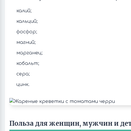
калий;
кальций;
фосфор;
магний;
марганец;
кобальт;
сера;
цинк.
Польза для женщин, мужчин и де