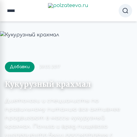
Добавки
28.03.2017
Кукурузный крахмал
Диетологи и специалисты по
правильному питанию все активнее
продвигают в массы кукурузный
крахмал. Польза и вред пищевого
ингредиента были рассмотрены с