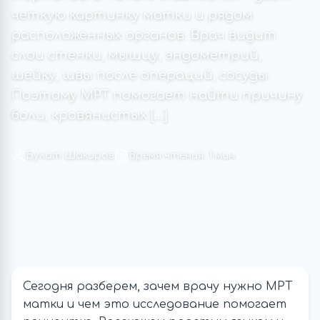
четкую картинку матки и рядом
расположенных органов. Врач видит
слои стенки, мышцу, эндометрий,
шейку, швы после операций, сосуды.
Поэтому МРТ помогает найти причину
боли, кровянистых […]
Булат Шакиров
Время чтения: 1 мин
Сегодня разберем, зачем врачу нужно МРТ
матки и чем это исследование помогает